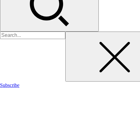
검
색:
Subscribe