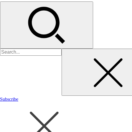
검
색:
Subscribe