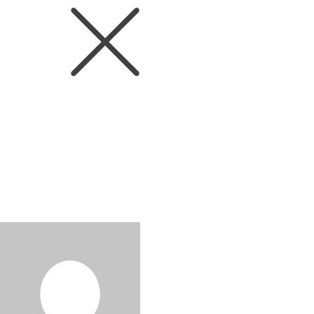
News
‘돈 멜초’, ‘리카솔리’ 아트 콜라보
레이션, 사전예약 전량 완판