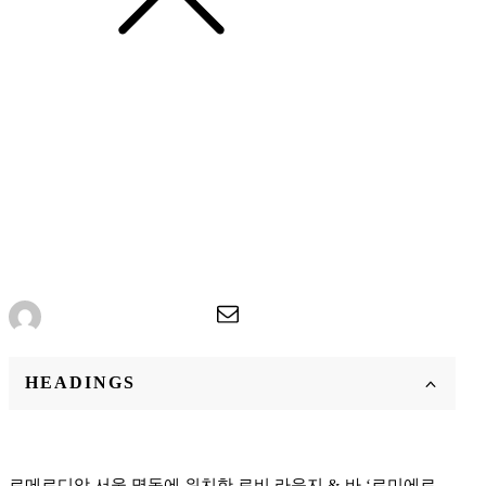
News
르메르디앙 로비 라운지 & 바
'르미에르' 스파클링 아워
Edited by
:
와인인 에디터
HEADINGS
르메르디앙 서울 명동에 위치한 로비 라운지 & 바 ‘르미에르