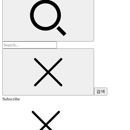
검
색:
Subscribe