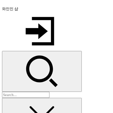
와인인 샵
검
색: