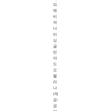
피
체
비
져
너
리
싱
글
빈
야
드
오
렐
라
나
(제
공:
금