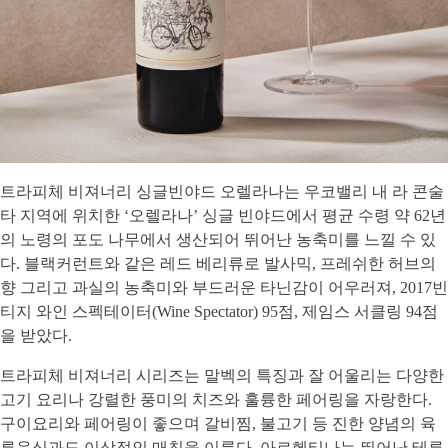
트라피체 비져너리 싱글빈야드 오렐라나는 우코밸리 내 라 콘술
타 지역에 위치한 ‘오렐라나’ 싱글 빈야드에서 평균 수령 약 62년
의 노령의 포도 나무에서 생산되어 뛰어난 농축미를 느낄 수 있
다. 블랙커런트와 같은 레드 베리류로 발사믹, 프레쉬한 허브의
향 그리고 과실의 농축미와 부드러운 타닌감이 어우러져, 2017빈
티지 와인 스펙테이터(Wine Spectator) 95점, 제임스 서클링 94점
을 받았다.
트라피체 비져너리 시리즈는 말벡의 특징과 잘 어울리는 다양한
고기 요리나 강렬한 풍미의 치즈와 훌륭한 페어링을 자랑한다.
구이요리와 페어링이 좋으며 갈비찜, 불고기 등 진한 양념의 육
류음식과도 이상적인 매칭을 이룬다. 아르헨티나는 뛰어난 테루