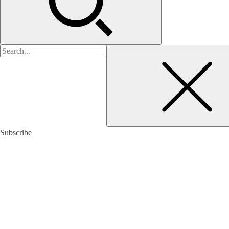
검
색:
Subscribe