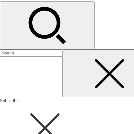
검
색:
Subscribe