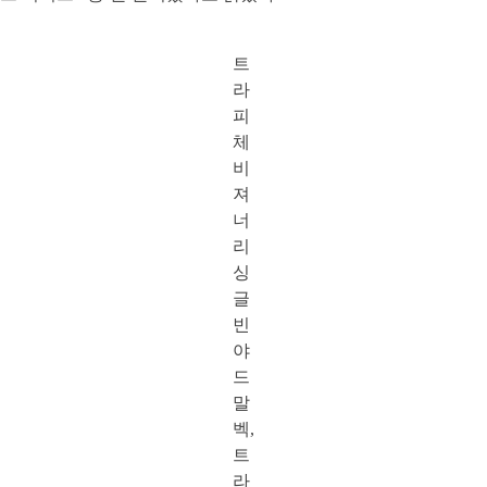
트
라
피
체
비
져
너
리
싱
글
빈
야
드
말
벡,
트
라