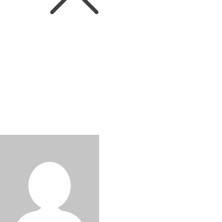
News
아르헨티나 최상의 테루아 와인,
트라피체 비져너리 싱글빈야드 시
리즈 2종 출시