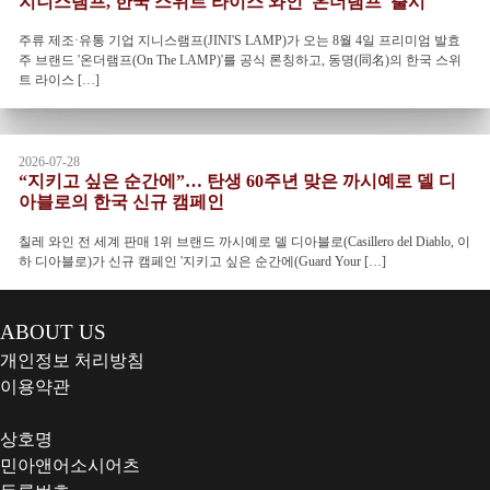
지니스램프, 한국 스위트 라이스 와인 '온더램프' 출시
주류 제조·유통 기업 지니스램프(JINI'S LAMP)가 오는 8월 4일 프리미엄 발효
주 브랜드 '온더램프(On The LAMP)'를 공식 론칭하고, 동명(同名)의 한국 스위
트 라이스 […]
2026-07-28
“지키고 싶은 순간에”… 탄생 60주년 맞은 까시예로 델 디
아블로의 한국 신규 캠페인
칠레 와인 전 세계 판매 1위 브랜드 까시예로 델 디아블로(Casillero del Diablo, 이
하 디아블로)가 신규 캠페인 '지키고 싶은 순간에(Guard Your […]
ABOUT US
개인정보 처리방침
이용약관
상호명
민아앤어소시어츠