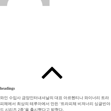
Edited by
:
와인인 에디터
headings
와인 수입사 금양인터내셔날의 대표 아르헨티나 와이너리 트라
피체에서 최상의 테루아에서 만든 ‘트라피체 비져너리 싱글빈야
드 시리즈 2종’을 출시했다고 밝혔다.