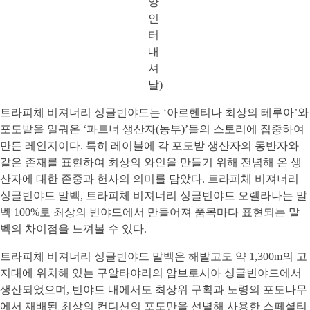
양
인
터
내
셔
날)
트라피체 비져너리 싱글빈야드는 ‘아르헨티나 최상의 테루아’와
포도밭을 일궈온 ‘파트너 생산자(농부)’들의 스토리에 집중하여
만든 레인지이다. 특히 레이블에 각 포도밭 생산자의 동반자와
같은 존재를 표현하여 최상의 와인을 만들기 위해 전념해 온 생
산자에 대한 존중과 헌사의 의미를 담았다. 트라피체 비져너리
싱글빈야드 말벡, 트라피체 비져너리 싱글빈야드 오렐라나는 말
벡 100%로 최상의 빈야드에서 만들어져 품목마다 표현되는 말
벡의 차이점을 느껴볼 수 있다.
트라피체 비져너리 싱글빈야드 말벡은 해발고도 약 1,300m의 고
지대에 위치해 있는 구알타야리의 암브로시아 싱글빈야드에서
생산되었으며, 빈야드 내에서도 최상위 구획과 노령의 포도나무
에서 재배된 최상의 컨디션의 포도만을 선별해 사용한 스페셜티