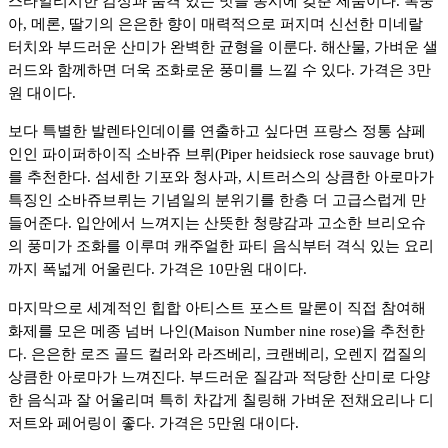
스타일리시한 감성과 품격 있는 맛을 동시에 갖춘 제품이다. 복숭
아, 메론, 딸기의 은은한 향이 매력적으로 퍼지며 신선한 미네랄
터치와 부드러운 산미가 완벽한 균형을 이룬다. 해산물, 가벼운 샐
러드와 함께하면 더욱 조화로운 풍미를 느낄 수 있다. 가격은 3만
원 대이다.
보다 특별한 발렌타인데이를 연출하고 싶다면 프랑스 정통 샴페
인인 파이퍼하이직 소바쥬 브뤼(Piper heidsieck rose sauvage brut)
를 추천한다. 섬세한 기포와 청사과, 시트러스의 상큼한 아로마가
특징인 소바쥬브뤼는 기념일의 분위기를 한층 더 고급스럽게 만
들어준다. 입안에서 느껴지는 산뜻한 청량감과 고소한 브리오슈
의 풍미가 조화를 이루며 캐주얼한 파티 음식부터 격식 있는 요리
까지 폭넓게 어울린다. 가격은 10만원 대이다.
마지막으로 세계적인 힙합 아티스트 포스트 말론이 직접 참여해
화제를 모은 메종 넘버 나인(Maison Number nine rose)을 추천한
다. 은은한 로즈 골드 컬러와 라즈베리, 크랜베리, 오렌지 껍질의
상큼한 아로마가 느껴진다. 부드러운 질감과 적당한 산미로 다양
한 음식과 잘 어울리며 특히 차갑게 칠링해 가벼운 전채요리나 디
저트와 페어링이 좋다. 가격은 5만원 대이다.