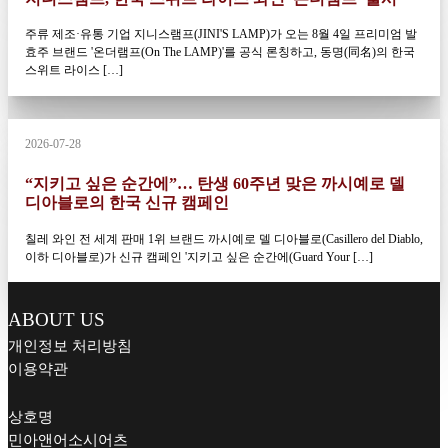
주류 제조·유통 기업 지니스램프(JINI'S LAMP)가 오는 8월 4일 프리미엄 발
효주 브랜드 '온더램프(On The LAMP)'를 공식 론칭하고, 동명(同名)의 한국
스위트 라이스 […]
2026-07-28
“지키고 싶은 순간에”… 탄생 60주년 맞은 까시예로 델
디아블로의 한국 신규 캠페인
칠레 와인 전 세계 판매 1위 브랜드 까시예로 델 디아블로(Casillero del Diablo,
이하 디아블로)가 신규 캠페인 '지키고 싶은 순간에(Guard Your […]
ABOUT US
개인정보 처리방침
이용약관
상호명
민아앤어소시어츠