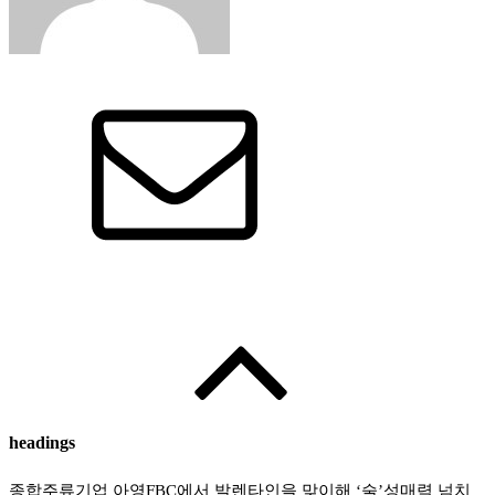
Edited by
:
와인인 에디터
headings
종합주류기업 아영FBC에서 발렌타인을 맞이해 ‘술’성매력 넘치