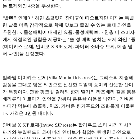
는 로제와인 4종을 추천한다.
‘발렌타인데이’ 하면 초콜릿과 장미꽃이 떠오르지만 이제는 특별
한 날을 더욱 감각적으로 함께 맛보고 즐길 수 있는 로제 와인을
추천한다. 물성매력이 대세인 요즘, 물성매력보다 한층 더 소비자
에게 직접적인 경험을 제공하는 ‘술’성 매력 넘치는 로제 와인 4종
(미미키스 로제, 인비보 X SJP 로제, 파이퍼 소바쥬 브뤼, 메종 넘
버 나인)을 선정했다.
빌라엠 미미키스 로제(Villa M mimi kiss rose)는 그리스의 지중해
감성을 그대로 담은 와인으로 신선한 과일의 풍미와 산뜻한 산미
가 특징이다. 연한 핑크빛 컬러와 함께 딸기와 라즈베리 같은 붉은
베리류의 아로마가 입안을 감싸며 은은한 여운을 남긴다. 가벼운
바디감 덕분에 초콜릿, 치즈, 가벼운 핑거푸드와 조화롭게 어울린
다. 가격은 3만원 대이다.
인비보 X SJP 로제(Invivo SJP rose)는 할리우드 스타 사라 제시카
파커와 뉴질랜드의 와이너리 인비보가 협업해 탄생한 와인으로