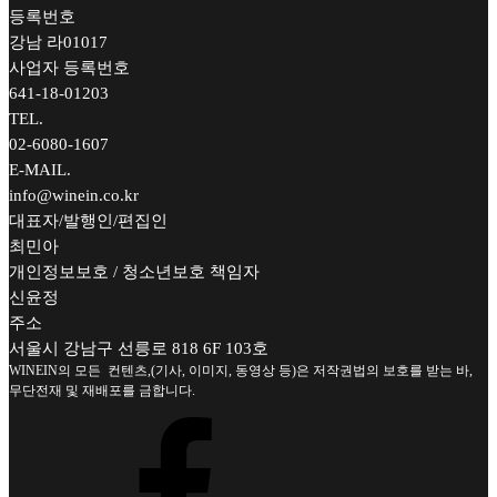
등록번호
강남 라01017
사업자 등록번호
641-18-01203
TEL.
02-6080-1607
E-MAIL.
info@winein.co.kr
대표자/발행인/편집인
최민아
개인정보보호 / 청소년보호 책임자
신윤정
주소
서울시 강남구 선릉로 818 6F 103호
WINEIN의 모든 컨텐츠,(기사, 이미지, 동영상 등)은 저작권법의 보호를 받는 바,
무단전재 및 재배포를 금합니다.