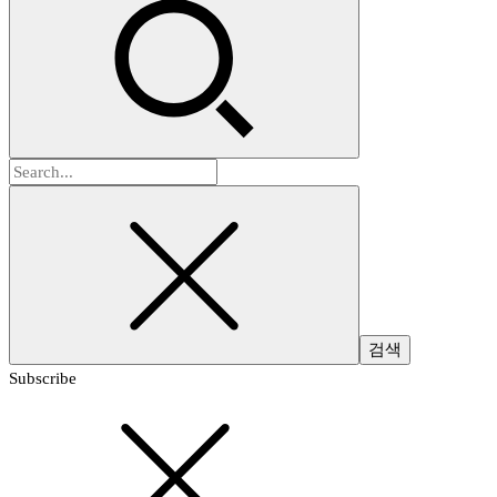
검
색:
Subscribe