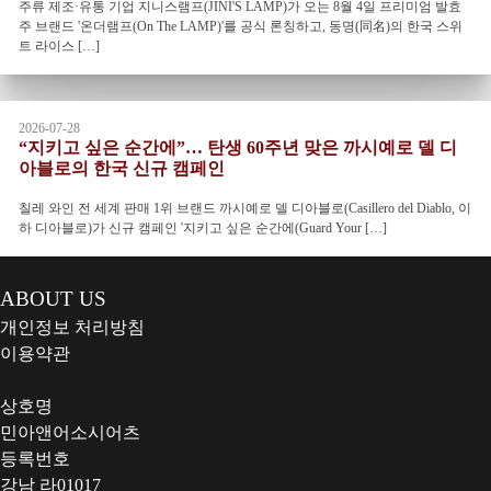
주류 제조·유통 기업 지니스램프(JINI'S LAMP)가 오는 8월 4일 프리미엄 발효
주 브랜드 '온더램프(On The LAMP)'를 공식 론칭하고, 동명(同名)의 한국 스위
트 라이스 […]
2026-07-28
“지키고 싶은 순간에”… 탄생 60주년 맞은 까시예로 델 디
아블로의 한국 신규 캠페인
칠레 와인 전 세계 판매 1위 브랜드 까시예로 델 디아블로(Casillero del Diablo, 이
하 디아블로)가 신규 캠페인 '지키고 싶은 순간에(Guard Your […]
ABOUT US
개인정보 처리방침
이용약관
상호명
민아앤어소시어츠
등록번호
강남 라01017