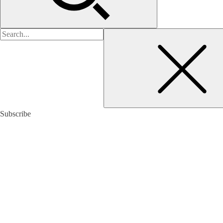
검
색:
Subscribe