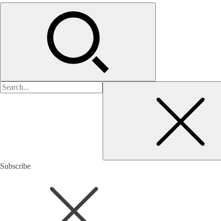
검
색:
Subscribe