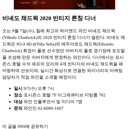
비녜도 채드윅 2020 빈티지 론칭 디너
오는 9월 7일(수), 칠레 최고의 하이엔드 와인 비녜도 채드윅
(Viñedo Chadwick)의 2020 빈티지 론칭 디너가 열린다. 비녜도 채
드윅은 비냐 세냐(Viña Seña)의 에두아르도 채드윅(Eduardo
Chadwick) 회장이 폴로 선수였던 아버지의 폴로 경기장에 포도밭
을 조성해 만든 아버지에게 헌정하는 와인이다. 디너에서는 포시
즌스 호텔 수석 셰프의 요리와 4개 빈티지의 비녜도 채드윅을 페
어링하여 선보이며, 실시간 화상으로 연결된 와이너리의 마케팅
담당자가 직접 와인을 소개할 예정이다.
일시
9/7(수) 오후 7시
장소
포시즌스 호텔 7F 이그제큐티브 미팅룸 702
대상
와인 인플루언서 및 미디어 7명
문의
와인인 02-6080-1607
이 글을 SNS에 공유하기