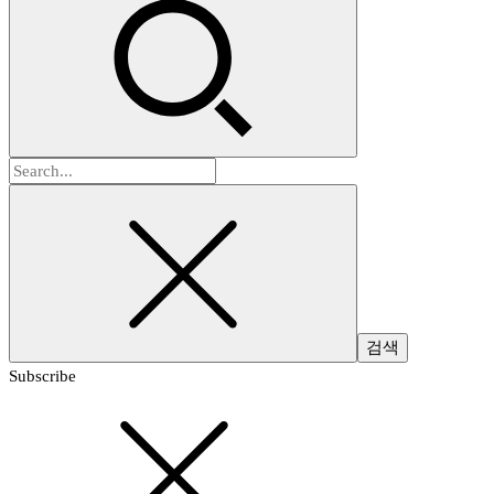
검
색:
Subscribe