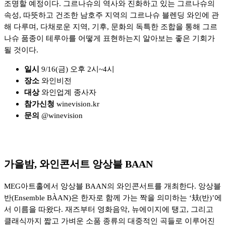
조명할 예정이다. 그르나슈의 역사와 진화하고 있는 그르나슈의
속성, 따뜻하고 건조한 남호주 지역의 그르나슈 블렌딩 와인에 관
해 다루며, 다채로운 지역, 기후, 문화의 독특한 조합을 통해 그르
나슈 품종이 테루아를 어떻게 표현하는지 알아보는 좋은 기회가
될 것이다.
일시
9/16(금) 오후 2시~4시
장소
와인비전
대상
와인업계 종사자
참가신청
winevision.kr
문의
@winevision
가을밤, 와인콘서트 앙상블 BAAN
MEG아트홀에서 앙상블 BAAN의 와인콘서트를 개최한다. 앙상블
반(Ensemble BÀAN)은 한자로 함께 가는 짝을 의미하는 ‘㚘(반)’에
서 이름을 따왔다. 재즈부터 영화음악, 뉴에이지에 탱고, 그리고
클래식까지 짧고 가벼운 소품 종류의 대중적인 곡들로 이루어진