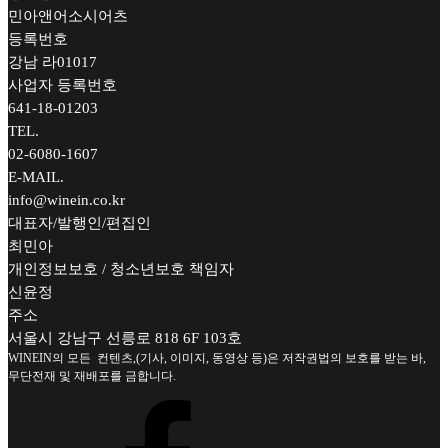
민아앤어소시어츠
등록번호
강남 라01017
사업자 등록번호
641-18-01203
TEL.
02-6080-1607
E-MAIL.
info@winein.co.kr
대표자/발행인/편집인
최민아
개인정보보호 / 청소년보호 책임자
신윤정
주소
서울시 강남구 선릉로 818 6F 103호
WINEIN의 모든 컨텐츠,(기사, 이미지, 동영상 등)은 저작권법의 보호를 받는 바,
무단전재 및 재배포를 금합니다.