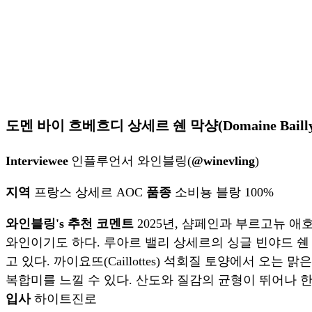
도멘 바이 흐베흐디 상세르 쉔 막샹(Domaine Bailly-Reve
Interviewee
인플루언서 와인블링(
@winevling
)
지역
프랑스 상세르 AOC
품종
소비뇽 블랑 100%
와인블링's 추천 코멘트
2025년, 샴페인과 부르고뉴 
와인이기도 하다. 루아르 밸리 상세르의 싱글 빈야드 쉔 막샹
고 있다. 까이요뜨(Caillottes) 석회질 토양에서 
복합미를 느낄 수 있다. 산도와 질감의 균형이 뛰어나 
입사
하이트진로