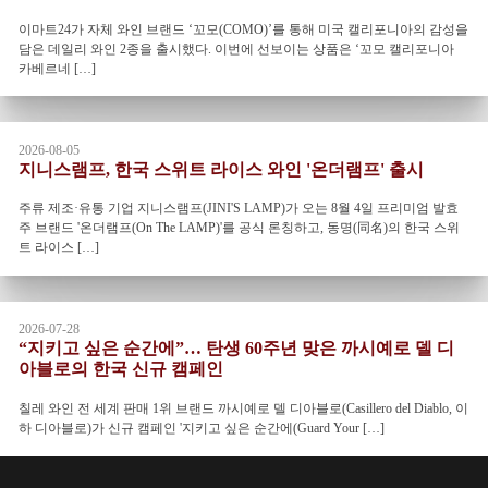
이마트24가 자체 와인 브랜드 ‘꼬모(COMO)’를 통해 미국 캘리포니아의 감성을
담은 데일리 와인 2종을 출시했다. 이번에 선보이는 상품은 ‘꼬모 캘리포니아
카베르네 […]
2026-08-05
지니스램프, 한국 스위트 라이스 와인 '온더램프' 출시
주류 제조·유통 기업 지니스램프(JINI'S LAMP)가 오는 8월 4일 프리미엄 발효
주 브랜드 '온더램프(On The LAMP)'를 공식 론칭하고, 동명(同名)의 한국 스위
트 라이스 […]
2026-07-28
“지키고 싶은 순간에”… 탄생 60주년 맞은 까시예로 델 디
아블로의 한국 신규 캠페인
칠레 와인 전 세계 판매 1위 브랜드 까시예로 델 디아블로(Casillero del Diablo, 이
하 디아블로)가 신규 캠페인 '지키고 싶은 순간에(Guard Your […]