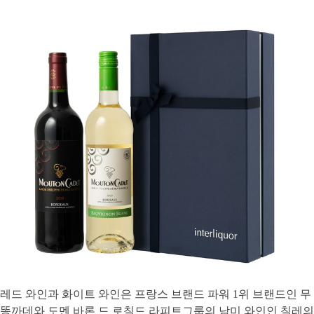
레드 와인과 화이트 와인은 프랑스 브랜드 파워 1위 브랜드인 무
똥까데와 도멘 바론 드 로칠드 라피트그룹의 남미 와인인 칠레의