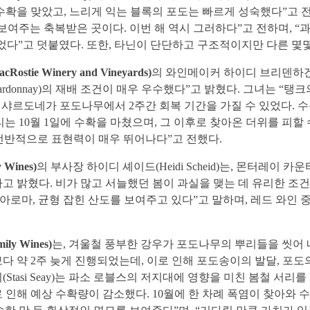
이 늦은 수확을 맞았고, 느리게 익는 블록의 포도는 빠르게 성숙했다
보여주는 축복받은 곳이다. 이번 해 역시 그러하다”고 전하며, “
할 수 있었다”고 덧붙였다. 또한, 타닌이 단단하고 구조적이지만 다
ie Winery and Vineyards)
의 와인메이커 하이디 브리덴하겐(Hei
(Chardonnay)의 재배 조건이 매우 우수했다”고 밝혔다. 그녀는
 샤르도네가 포도나무에서 2주간 회복 기간을 가질 수 있었다. 
는 10월 1일에 수확을 마쳤으며, 그 이후로 찾아온 더위를 피할
 전반적으로 표현력이 매우 뛰어나다”고 전했다.
Wines)
의 부사장 하이디 셰이드(Heidi Scheid)는, 몬터레이 카운티(
고 밝혔다. 비가 많고 서늘했던 봄이 과실을 맺는 데 유리한 조건
 아로마, 균형 잡힌 산도를 보여주고 있다”고 말하며, 레드 와인
y Wines)
는, 겨울철 풍부한 강우가 포도나무의 뿌리들을 씻어 내리
 약 2주 늦게 진행되었는데, 이로 인해 포도송이의 발달, 포도의 
tasi Seay)는 파소 로블스의 저지대에 영향을 미친 봄철 서리
로 인해 예상 수확량이 감소했다. 10월에 한 차례 폭염이 찾아와