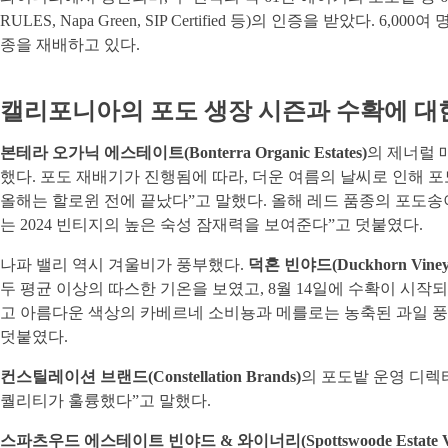
RULES, Napa Green, SIP Certified 등)의 인증을 받았다. 6
종을 재배하고 있다.
캘리포니아의 포도 생장 시즌과 수확에 대
본테라 오가닉 에스테이트(Bonterra Organic Estates)
의 제너럴 매
했다. 포도 재배기가 진행됨에 따라, 더운 여름의 날씨로 인해 포
올해는 할로윈 전에 끝났다”고 말했다. 올해 레드 품종의 포도송
는 2024 빈티지의 높은 숙성 잠재력을 보여준다”고 덧붙였다.
나파 밸리 역시 겨울비가 풍부했다.
덕혼 빈야드(Duckhorn Viney
두 평균 이상의 따스한 기온을 보였고, 8월 14일에 수확이 시작되
고 아름다운 색상의 카베르네 소비뇽과 메를로는 농축된 과일 풍미와
덧붙였다.
컨스틸레이션 브랜드(Constellation Brands)
의 포도밭 운영 디렉터 
퀄리티가 훌륭했다”고 말했다.
스파츠우드 에스테이트 빈야드 & 와이너리(Spottswoode Estate Vine