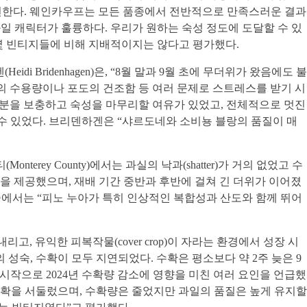
”고 전한다. 웨인카우프는 모든 품종에서 전반적으로 만족스러운 결과
과일 캐릭터가 훌륭하다. 우리가 원하는 숙성 정도에 도달할 수 있
른 몇몇 빈티지들에 비해 지배적이지는 않다고 평가했다.
di Bridenhagen)은, “8월 말과 9월 초에 무더위가 왔음에도 불
 “탱크의 수용량이나 포도의 건조함 등 여러 문제로 스트레스를 받기 시
수분을 보충하고 숙성을 마무리할 여유가 있었고, 전체적으로 멋진
 수 있었다. 브리덴하겐은 “샤르도네와 소비뇽 블랑의 품질이 매
Monterey County)에서는 과실의 낙과(shatter)가 거의 없었고 수
을 제공했으며, 재배 기간 중반과 후반에 걸쳐 긴 더위가 이어졌
 중에서는 “피노 누아가 특히 인상적인 복합성과 산도와 함께 뛰어
고, 유익한 피복작물(cover crop)이 자라는 환경에서 성장 시
성숙, 수확이 모두 지연되었다. 수확은 평소보다 약 2주 늦은 9
를 시작으로 2024년 수확량 감소에 영향을 미친 여러 요인을 언급했
 수확을 서둘렀으며, 수확량은 줄었지만 과일의 품질은 높게 유지할