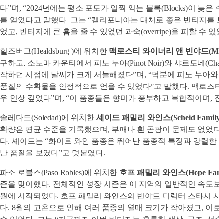
다”며, “2024년에는 평소 포도가 일찍 익는 블록(Blocks)
를 얻었다고 말했다. 그는 “캘리포니아는 대체로 좋은 빈티지를 
었고, 빈티지에 큰 흠을 줄 수 있었던 과숙(overripe)을 피
힐즈버그(Healdsburg )에 위치한
맥로스티 와이너리 앤 빈야드(MacRost
구하고, 소노마 카운티에서 피노 누아(Pinot Noir)와 샤르도네
작하던 시점에 날씨가 크게 서늘해졌다”며, “덕분에 피노 누아와
품질의 수확물을 안정적으로 얻을 수 있었다”고 말했다. 맥로스티
우 인상 깊었다”며, “이 품종들은 향미가 풍부하고 복합적이며,
솔레다드(Soledad)에 위치한
셰이드 패밀리 와인스(Scheid Family 
확량은 평균 수준을 기록했으며, 부패나 흰 곰팡이 문제도 없었다
다. 셰이드는 “화이트 와인 품종은 뛰어난 품종적 특징과 강렬한
난 품질을 보였다”고 덧붙였다.
파소 로블스(Paso Robles)에 위치한
호프 패밀리 와인스(Hope Famil
즌을 맞이했다. 전체적인 성장 시즌은 이 지역의 일반적인 속도보다
월에 시작되었다. 호프 패밀리 와인스의 빈야드 디렉터 스타시 시(S
다. 8월의 고온으로 인해 여러 품종의 열매 크기가 작아졌고, 이