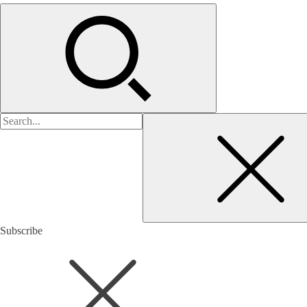
검
색:
Subscribe