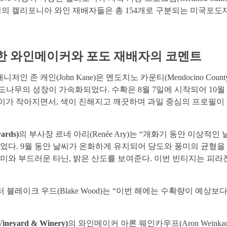
,000여 명의 캘리포니아 와인 재배자들은 총 154개로 구분되는 미국포도재배지역(A
한 와인메이커와 포도 재배자의 코멘트
니저인 존 캐인(John Kane)은 멘도치노 카운티(Mendocino C
도나무의 성장이 가속화되었다. 수확은 8월 7일에 시작되어 10월
이가 작아지면서, 색이 진해지고 깨끗하며 과일 중심의 프로필이 
ards)
의 부사장 르네 아리(Renée Ary)는 “개화기 동안 이상적
었다. 9월 동안 날씨가 온화하게 유지되어 당도와 풍미의 균형을 이
 부드러운 타닌, 밝은 산도를 보여준다. 이번 빈티지는 피라진(py
블레이크 우드(Blake Wood)는 “이번 해에는 수확량이 예상보다 적었으나
yard & Winery)
의 와인메이커 아론 웨인카우프(Aron Wein