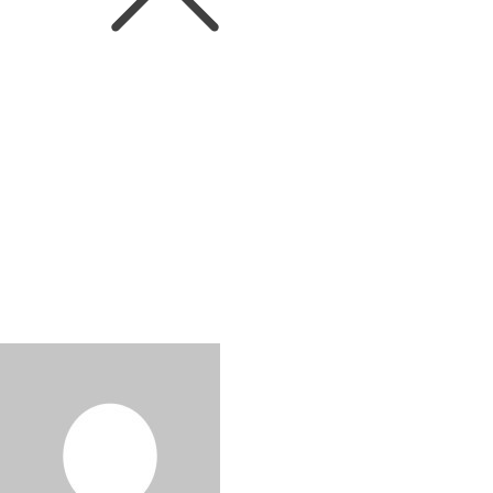
News
캘리포니아 2024 빈티
높은 품질 돋보여