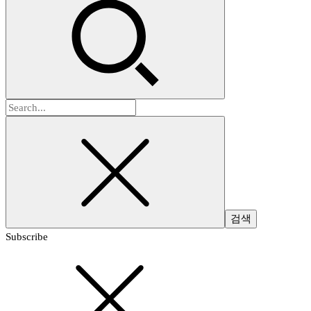
검
색:
Subscribe