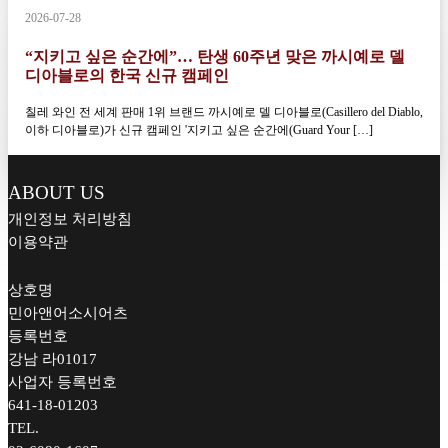
2026-07-28
“지키고 싶은 순간에”… 탄생 60주년 맞은 까시예로 델
디아블로의 한국 신규 캠페인
칠레 와인 전 세계 판매 1위 브랜드 까시예로 델 디아블로(Casillero del Diablo,
이하 디아블로)가 신규 캠페인 '지키고 싶은 순간에(Guard Your […]
ABOUT US
개인정보 처리방침
이용약관
상호명
민아앤어소시어츠
등록번호
강남 라01017
사업자 등록번호
641-18-01203
TEL.