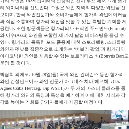
가리 와인은 162제곱미터의 인상적인 전시 부스 에서 27개 헝가
리 와이너리를 선보인다. 수많은 와인 지역의 다양한 와인을 선
보이며, 한국 와인전문가와 소비자들에게 헝가리 와인메이커들
과 직접 소통하며 헝가리 와인을 맛볼 수 있는 특별한 기회를 제
공한다. 또한 방문객들은 헝가리의 대표적인 푸르민트(Furmint)
와 아수(Aszú) 와인을 포함한 세 가지 팝업 테이스팅을 즐길 수
있다. 헝가리의 독특한 포도 품종에 대한 스토리텔링, 스파클링
와인과 펫낫을 집중적으로 소개하는 ‘버블리 팝업’과 헝가리의
아이코닉한 와인을 시음할 수 있는 보트리티스 바(Botrytis Bar)도
운영 될 것이다.
박람회 외에도, 10월 28일(월) 국제 와인 컨퍼런스 동안 헝가리
와인 컨설턴트이자 와인 전문가 아그네스 치바 헤르체그(Dr.
Ágnes Csiba-Herczeg, Dip WSET)가 두 개의 마스터 클래스를 통
해 헝가리 와인의 특징과 특성을 얘기하며 이에 대한 지식과 감
각을 높이는 기회를 참가자들에게 제공할 예정이다.