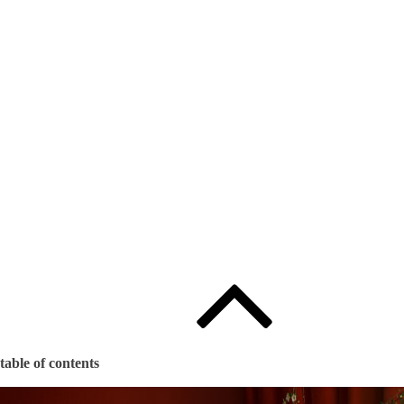
days
|
00
hours
|
00
minutes
|
00
seconds
이벤트 참가신청
table of contents