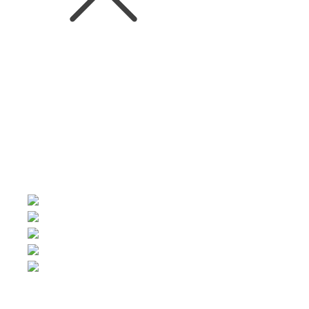
마지막 업데이트 : 2022년 11월 17일
조회수 :
3,030
비녜도 채드윅(Viñedo Chadwick)
스페셜 버티컬 테이스팅 디너
00