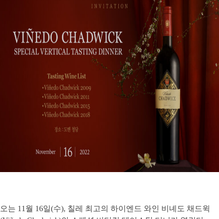
오는 11월 16일(수), 칠레 최고의 하이엔드 와인 비녜도 채드윅