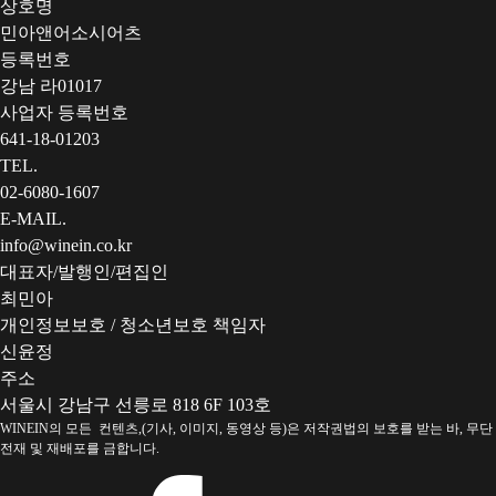
상호명
민아앤어소시어츠
등록번호
강남 라01017
사업자 등록번호
641-18-01203
TEL.
02-6080-1607
E-MAIL.
info@winein.co.kr
대표자/발행인/편집인
최민아
개인정보보호 / 청소년보호 책임자
신윤정
주소
서울시 강남구 선릉로 818 6F 103호
WINEIN의 모든 컨텐츠,(기사, 이미지, 동영상 등)은 저작권법의 보호를 받는 바, 무단
전재 및 재배포를 금합니다.