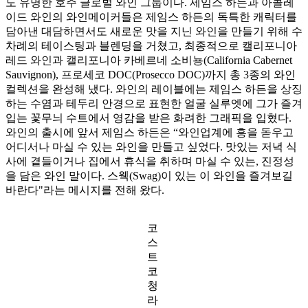
도 유명한 호주 글로벌 와인 그룹이다. 제임스 하든과 아콜레
이드 와인의 와인메이커들은 제임스 하든의 독특한 캐릭터를
담아낸 대담하면서도 새로운 맛을 지닌 와인을 만들기 위해 수
차례의 테이스팅과 블렌딩을 거쳤고, 최종적으로 캘리포니아
레드 와인과 캘리포니아 카베르네 소비뇽(California Cabernet
Sauvignon), 프로세코 DOC(Prosecco DOC)까지 총 3종의 와인
컬렉션을 완성해 냈다. 와인의 레이블에는 제임스 하든을 상징
하는 수염과 테두리 안경으로 표현한 얼굴 실루엣에 그가 즐겨
입는 꽃무늬 수트에서 영감을 받은 화려한 그래픽을 입혔다.
와인의 출시에 앞서 제임스 하든은 “와인업계에 흥을 돋우고
어디서나 마실 수 있는 와인을 만들고 싶었다. 맛있는 저녁 식
사에 곁들이거나 집에서 휴식을 취하며 마실 수 있는, 진정성
을 담은 와인 말이다. 스웩(Swag)이 있는 이 와인을 즐겨보길
바란다"라는 메시지를 전해 왔다.
코
스
트
코
청
라