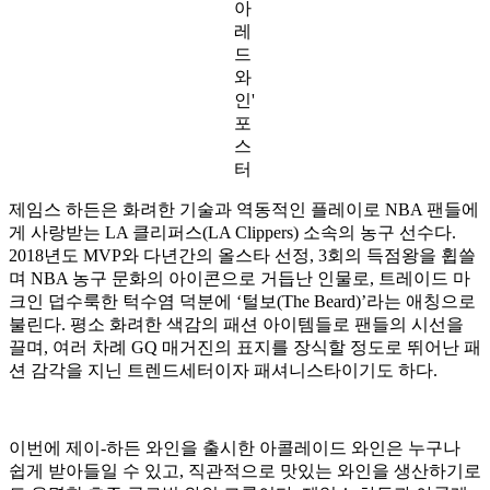
아
레
드
와
인'
포
스
터
제임스 하든은 화려한 기술과 역동적인 플레이로 NBA 팬들에
게 사랑받는 LA 클리퍼스(LA Clippers) 소속의 농구 선수다.
2018년도 MVP와 다년간의 올스타 선정, 3회의 득점왕을 휩쓸
며 NBA 농구 문화의 아이콘으로 거듭난 인물로, 트레이드 마
크인 덥수룩한 턱수염 덕분에 ‘털보(The Beard)’라는 애칭으로
불린다. 평소 화려한 색감의 패션 아이템들로 팬들의 시선을
끌며, 여러 차례 GQ 매거진의 표지를 장식할 정도로 뛰어난 패
션 감각을 지닌 트렌드세터이자 패셔니스타이기도 하다.
이번에 제이-하든 와인을 출시한 아콜레이드 와인은 누구나
쉽게 받아들일 수 있고, 직관적으로 맛있는 와인을 생산하기로