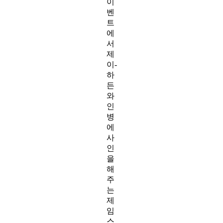
이
벤
트
에
서
제
이-
하
든
와
인
병
에
사
인
을
해
주
는
제
임
스