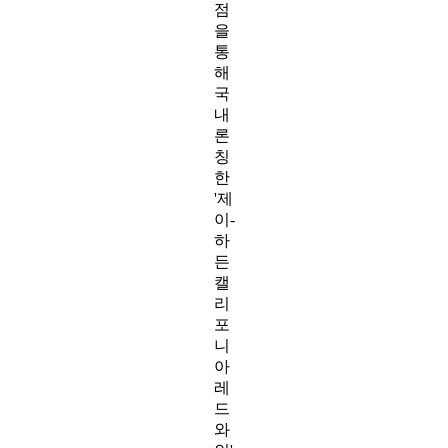
점
을
통
해
국
내
론
칭
한
'제
이-
하
든
캘
리
포
니
아
레
드
와