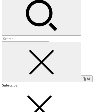
검
색:
Subscribe