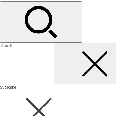
검
색:
Subscribe