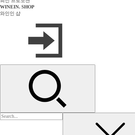
WINEIN. SHOP
와인인 샵
검
색: