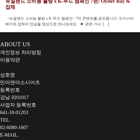
뉴질랜드 소비뇽 블랑 x K-푸드 캠페인 7편: Oyster Bay &
잡채
<뉴질랜드 소비뇽 블랑 x K-푸드 캠페인> 7차 콘텐츠를 공유합니다. 오이스터
베이와 잡채의 만남을 영상으로 만나보세요. ▶ 관련 기사: […]
ABOUT US
개인정보 처리방침
이용약관
상호명
민아앤어소시어츠
등록번호
강남 라01017
사업자 등록번호
641-18-01203
TEL.
02-6080-1607
E-MAIL.