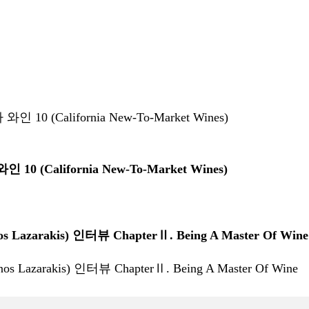
ifornia New-To-Market Wines)
akis) 인터뷰 ChapterⅡ. Being A Master Of Wine