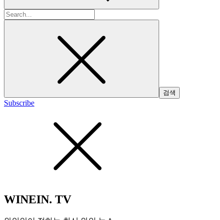
검
색:
Subscribe
WINEIN. TV