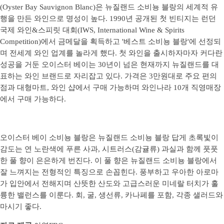
(Oyster Bay Sauvignon Blanc)은 뉴질랜드 소비뇽 블랑의 세계적 유
행을 만든 와인으로 명성이 높다. 1990년 공개된 첫 빈티지는 런던
국제 와인&스피릿 대회(IWS, International Wine & Spirits
Competition)에서 금메달을 획득하고 '베스트 소비뇽 블랑'에 선정되
며 전세계 와인 업계를 놀라게 했다. 첫 와인을 출시하자마자 커다란
성공을 거둔 오이스터 베이는 30년이 넘은 현재까지 뉴질랜드를 대
표하는 와인 브랜드로 자리잡고 있다. 가격은 3만원대로 주요 편의
점과 대형마트, 와인 샵에서 구매 가능하며 와인나라 10개 직영매장
에서 구매 가능하다.
오이스터 베이 소비뇽 블랑은 뉴질랜드 소비뇽 블랑 답게 초록빛이
감도는 연 노란색에 푸른 사과, 시트러스(감귤류) 과실과 함께 풋풋
한 풀 향이 은은하게 번진다. 이 풀 향은 뉴질랜드 소비뇽 블랑에서
잘 느껴지는 전형적인 특징으로 손꼽힌다. 풍부하고 우아한 아로마
가 입안에서 전해지며 산뜻한 산도와 고급스러운 미네랄 터치가 훌
륭한 밸런스를 이룬다. 회, 굴, 생선류, 카나페를 포함, 각종 샐러드와
마시기 좋다.