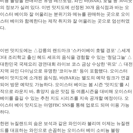
비뇽 블랑을 판매하는 유명 레스토랑, 와인 바(BAR), 호텔 등 30여곳
의 정보가 실려 있다. 이번 맛지도에 선정된 30개 음식점과 바는 오
이스터 베이와 잘 어울리는 분위기와 메뉴를 판매하는 곳으로 오이
스터 베이와 함께한다는 제작 취지와 잘 어울리는 곳으로 엄선하였
다.
이번 맛지도에는 △강릉의 랜드마크 '스카이베이 호텔 경포' △세계
3대 조리학교 출신 헤드 셰프의 음식을 경험할 수 있는 '청담그늘' △
대한민국 국제요리 경연대회 라이브 코스 금상 수상한 '위모' △ 대전
지역 파인 다이닝으로 유명한 '코이누르’ 등이 포함됐다. 오이스터
베이 맛지도에 소개된 음식점, 바(BAR)는 별도의 예약 링크가 연결
되어 방문 예약도 가능하다. 오이스터 베이는 봄 시즌 '맛지도'를 시
작으로 라운지 바, 휴양지 숨은 맛집 등 여름시즌을 대비해 오이스터
베이를 즐길 수 있는 추천 지도 시리즈를 지속 공개할 예정이다. 오
이스터 베이 맛지도는 아영FBC SNS를 통해 업로드 되며 이용 가능
하다.
한편 뉴질랜드의 숨은 보석과 같은 와인이라 불리며 이제는 뉴질랜
드를 대표하는 와인으로 손꼽히는 오이스터 베이 소비뇽 블랑