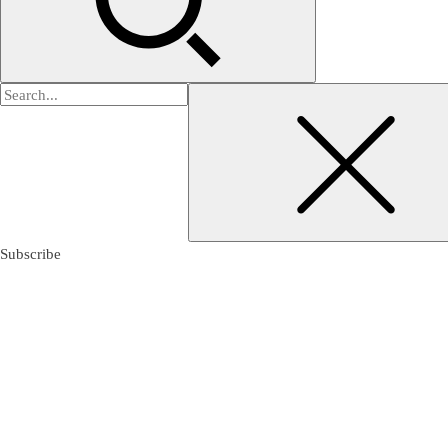
검
색:
Subscribe