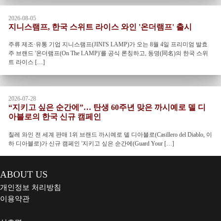
2026-08-05
지니스램프, 한국 스위트 라이스 와인 '온더램프' 출시
주류 제조·유통 기업 지니스램프(JINI'S LAMP)가 오는 8월 4일 프리미엄 발효
주 브랜드 '온더램프(On The LAMP)'를 공식 론칭하고, 동명(同名)의 한국 스위
트 라이스 […]
2026-07-28
“지키고 싶은 순간에”… 탄생 60주년 맞은 까시예로 델 디
아블로의 한국 신규 캠페인
칠레 와인 전 세계 판매 1위 브랜드 까시예로 델 디아블로(Casillero del Diablo, 이
하 디아블로)가 신규 캠페인 '지키고 싶은 순간에(Guard Your […]
ABOUT US
개인정보 처리방침
이용약관