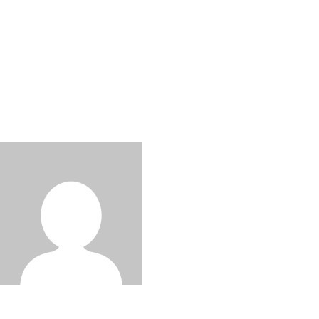
News
뉴질랜드 대표 와인 '오이스터 베
이', 전국 맛집 투어 지도 공개
Written by
:
와인인 에디터