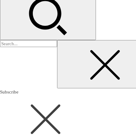
검
색:
Subscribe