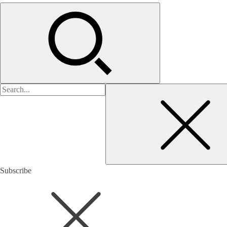
검
색:
Subscribe