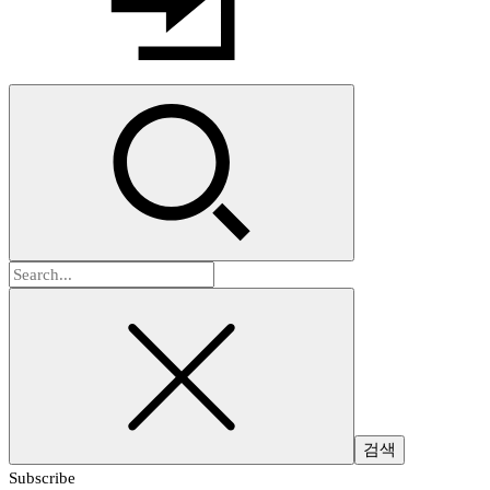
검
색:
Subscribe