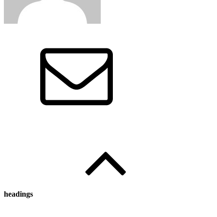
Written by
:
뽀노애미
headings