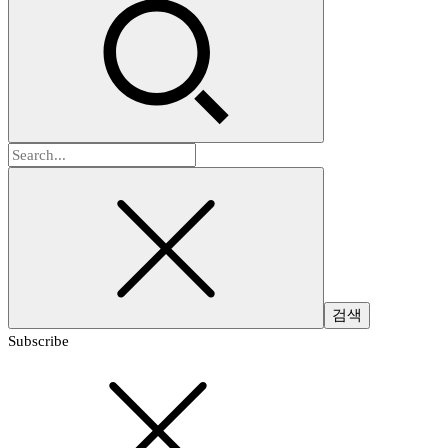
검
색:
Subscribe