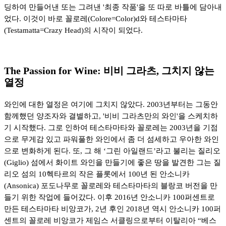
딩하여 만들어낸 또는 그려낸 '최종 작품'을 또 따로 바틀에 담아내
었다. 이것이 바로 꼴로레(Colore=Color)d와 테스타마타
(Testamatta=Crazy Head)의 시작이 되었다.
The Passion for Wine: 비비 그라츠, 그치지 않는
열정
와인에 대한 열정은 여기에 그치지 않았다. 2003년부터는 그동안
함께했던 양조자와 결별하고, '비비 그라츠만의 와인'을 스케치하
기 시작했다. 그로 인하여 테스타마타와 꼴로레는 2003년을 기점
으로 무게감 있고 파워풀한 와인에서 좀 더 섬세하고 우아한 와인
으로 변화하게 된다. 또, 그 해 ‘그린 아일랜드’라고 불리는 질리오
(Giglio) 섬에서 화이트 와인을 만들기에 좋은 땅을 발견한 그는 질
리오 섬의 10헥타르의 작은 플롯에서 100년 된 안소니카
(Ansonica) 포도나무로 꼴로레와 테스타마타의 블랑코 버전을 만
들기 위한 작업에 들어갔다. 이후 2016년 안소니카 100퍼센트로
만든 테스타마타 비앙코가, 2년 후인 2018년 역시 안소니카 100퍼
센트의 꼴로레 비앙코가 제임스 서클링으로부터 이탈리아 “베스